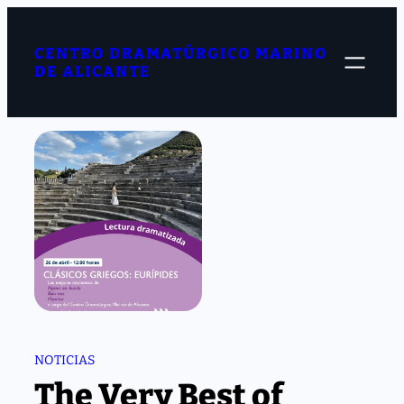
Saltar
al
contenido
CENTRO DRAMATÚRGICO MARINO
DE ALICANTE
NOTICIAS
The Very Best of