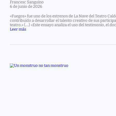
Francesc Sanguino
6 de junio de 2026
«Fuegos» fue uno de los estrenos de La Nave del Teatro Cald
contribuido a desarrollar el talento creativo de sus partici
teatro.» (….) «Este ensayo analiza el uso del testimonio, el
:
Leer más
A
b
r
a
n
f
u
e
g
o