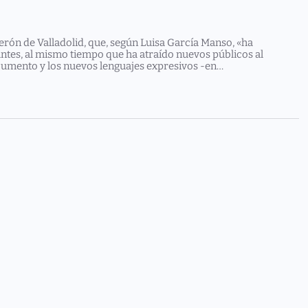
c
h
erón de Valladolid, que, según Luisa García Manso, «ha
pantes, al mismo tiempo que ha atraído nuevos públicos al
 documento y los nuevos lenguajes expresivos -en…