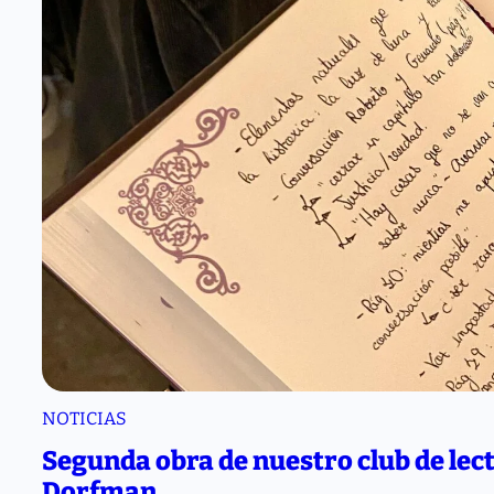
t
o
f
E
u
r
í
p
i
d
e
s
NOTICIAS
Segunda obra de nuestro club de lectu
Dorfman