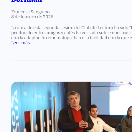
Francesc Sanguino
8 de febrero de 2026
La obra de esta segunda sesión del Club de Lectura ha sido “
producido entre amigos y cafés ha versado sobre nuestras in
con la adaptación cinematográfica o la facilidad con la que 
:
Leer más
S
e
g
u
n
d
a
o
b
r
a
d
e
n
u
e
s