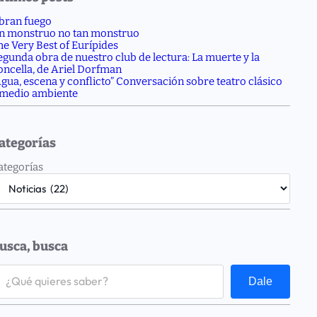
bran fuego
n monstruo no tan monstruo
he Very Best of Eurípides
egunda obra de nuestro club de lectura: La muerte y la
oncella, de Ariel Dorfman
Agua, escena y conflicto” Conversación sobre teatro clásico
 medio ambiente
ategorías
ategorías
usca, busca
Dale