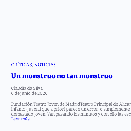
CRÍTICAS
, 
NOTICIAS
Un monstruo no tan monstruo
Claudia da Silva
6 de junio de 2026
Fundación Teatro Joven de MadridTeatro Principal de Alica
infanto-juvenil que a priori parece un error, o simplemente 
demasiado joven. Van pasando los minutos y con ello las e
:
Leer más
U
n