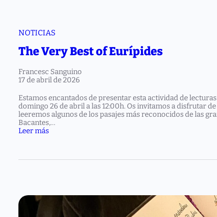
NOTICIAS
The Very Best of Eurípides
Francesc Sanguino
17 de abril de 2026
Estamos encantados de presentar esta actividad de lecturas 
domingo 26 de abril a las 12:00h. Os invitamos a disfrutar d
leeremos algunos de los pasajes más reconocidos de las gr
Bacantes,…
:
Leer más
T
h
e
V
e
r
y
B
e
s