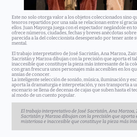
Este no solo otorga valor a los objetos coleccionados sino qu
tesoros repartidos por una sala se relacionan entre sí graci
ellos. Juan Mayorga juega con el espectador negándole en t
ofrece números, ciudades, fechas y breves anécdotas sobre 
parecida a la del coleccionista desesperado por tener ante 
mental.
El trabajo interpretativo de José Sacristán, Ana Marzoa, Za
Sacristán y Marzoa dibujan con la precisión que aporta el tal
inaccesible que constituye la pieza más interesante de la co
con gran frescura unos personajes más accesibles en los que
ansias de conocer.
La inteligente selección de sonido, música, iluminación y e
aporta la dramaturgia e interpretación, y nos transporta a un
escenario se llena de decenas de cajas que suben hasta el tec
al modo de un cuento popular.
El trabajo interpretativo de José Sacristán, Ana Marzoa
Sacristán y Marzoa dibujan con la precisión que aporta el
misteriosa e inaccesible que constituye la pieza más inte