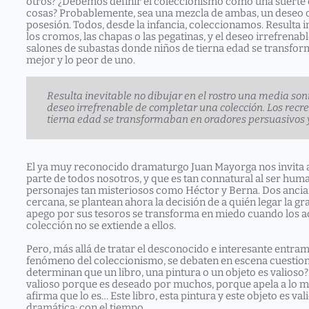
otros? ¿Debemos definir el coleccionismo como una suerte 
cosas? Probablemente, sea una mezcla de ambas, un deseo 
posesión. Todos, desde la infancia, coleccionamos. Resulta i
los cromos, las chapas o las pegatinas, y el deseo irrefrena
salones de subastas donde niños de tierna edad se transfo
mejor y lo peor de uno.
Resulta inevitable no dibujar en el rostro una media sonr
deseo irrefrenable de completar una colección. Los recr
tierna edad se transformaban en oradores persuasivos y
El ya muy reconocido dramaturgo Juan Mayorga nos invita a
parte de todos nosotros, y que es tan connatural al ser hu
personajes tan misteriosos como Héctor y Berna. Dos anciano
cercana, se plantean ahora la decisión de a quién legar la g
apego por sus tesoros se transforma en miedo cuando los ac
colección no se extiende a ellos.
Pero, más allá de tratar el desconocido e interesante entr
fenómeno del coleccionismo, se debaten en escena cuestione
determinan que un libro, una pintura o un objeto es valioso?
valioso porque es deseado por muchos, porque apela a lo m
afirma que lo es… Este libro, esta pintura y este objeto es va
dramática: con el tiempo.