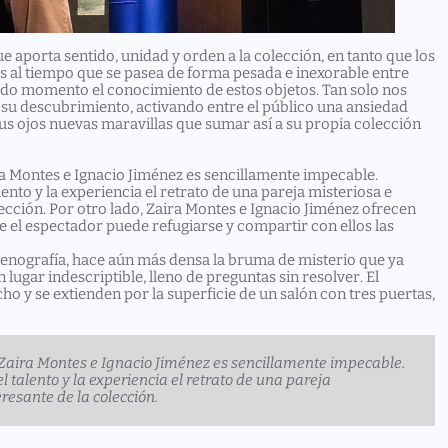
e aporta sentido, unidad y orden a la colección, en tanto que los
as al tiempo que se pasea de forma pesada e inexorable entre
odo momento el conocimiento de estos objetos. Tan solo nos
su descubrimiento, activando entre el público una ansiedad
sus ojos nuevas maravillas que sumar así a su propia colección
ira Montes e Ignacio Jiménez es sencillamente impecable.
ento y la experiencia el retrato de una pareja misteriosa e
lección. Por otro lado, Zaira Montes e Ignacio Jiménez ofrecen
 el espectador puede refugiarse y compartir con ellos las
scenografía, hace aún más densa la bruma de misterio que ya
 lugar indescriptible, lleno de preguntas sin resolver. El
ho y se extienden por la superficie de un salón con tres puertas,
, Zaira Montes e Ignacio Jiménez es sencillamente impecable.
 talento y la experiencia el retrato de una pareja
resante de la colección.