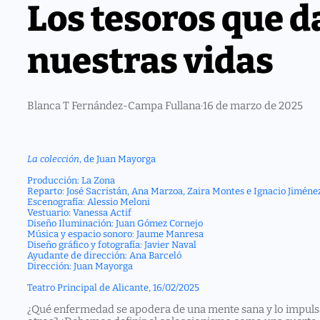
Los tesoros que d
nuestras vidas
Blanca T Fernández-Campa Fullana
·
16 de marzo de 2025
La colección
, de Juan Mayorga
Producción: La Zona
Reparto: José Sacristán, Ana Marzoa, Zaira Montes e Ignacio Jiméne
Escenografía: Alessio Meloni
Vestuario: Vanessa Actif
Diseño Iluminación: Juan Gómez Cornejo
Música y espacio sonoro: Jaume Manresa
Diseño gráfico y fotografía: Javier Naval
Ayudante de dirección: Ana Barceló
Dirección: Juan Mayorga
Teatro Principal de Alicante, 16/02/2025
¿Qué enfermedad se apodera de una mente sana y lo impulsa 