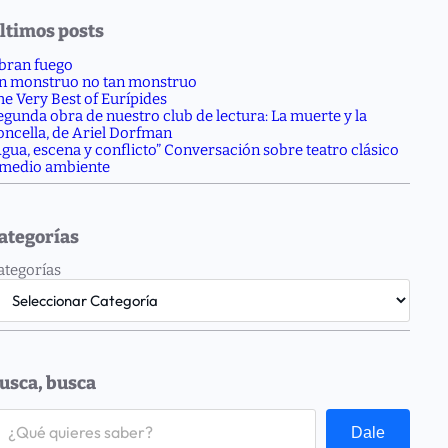
ltimos posts
bran fuego
n monstruo no tan monstruo
he Very Best of Eurípides
egunda obra de nuestro club de lectura: La muerte y la
oncella, de Ariel Dorfman
Agua, escena y conflicto” Conversación sobre teatro clásico
 medio ambiente
ategorías
ategorías
usca, busca
Dale