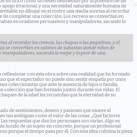
a
de locura o como un deseo desmedido por la posesión de las
r
o apego irracional, y una necesidad naturalmente humana de
c
nevitable no dibujar en el rostro una media sonrisa al recordar
h
ble de completar una colección. Los recreos se convertían en
rmaban en oradores persuasivos y manipuladores, sacando lo
isa al recordar los cromos, las chapas o las pegatinas, y el
eos se convertían en salones de subastas donde niños de
 manipuladores, sacando lo mejor y lo peor de uno.
 reflexionar con esta obra sobre una realidad que ha formado
mano que el espectador no puede sino sentir empatía por unos
s coleccionistas que ante la ausencia de hijos o familia
ran colección que han formado juntos durante sus vidas. El
haques de la edad les recuerdan que la eternidad de su
amado de sentimientos, deseos y pasiones que mueve el
s tan ambiguas como el valor de las cosas. ¿Qué factores
 Las respuestas que dan los personajes son varias. Algo es
ás hondo de un sujeto en concreto, porque un profesional
lioso porque el tiempo pasa por él. Con esta idea culmina la pieza