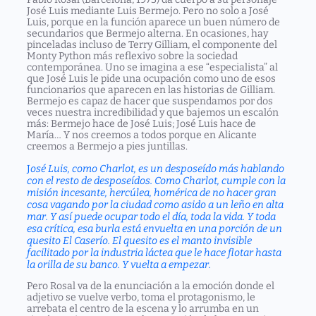
José Luis mediante Luis Bermejo. Pero no solo a José
Luis, porque en la función aparece un buen número de
secundarios que Bermejo alterna. En ocasiones, hay
pinceladas incluso de Terry Gilliam, el componente del
Monty Python más reflexivo sobre la sociedad
contemporánea. Uno se imagina a ese “especialista” al
que José Luis le pide una ocupación como uno de esos
funcionarios que aparecen en las historias de Gilliam.
Bermejo es capaz de hacer que suspendamos por dos
veces nuestra incredibilidad y que bajemos un escalón
más: Bermejo hace de José Luis; José Luis hace de
María… Y nos creemos a todos porque en Alicante
creemos a Bermejo a pies juntillas.
J
osé Luis, como Charlot, es un desposeído más hablando
con el resto de desposeídos. Como Charlot, cumple con la
misión incesante, hercúlea, homérica de no hacer gran
cosa vagando por la ciudad como asido a un leño en alta
mar. Y así puede ocupar todo el día, toda la vida. Y toda
esa crítica, esa burla está envuelta en una porción de un
quesito El Caserío. El quesito es el manto invisible
facilitado por la industria láctea que le hace flotar hasta
la orilla de su banco. Y vuelta a empezar.
Pero Rosal va de la enunciación a la emoción donde el
adjetivo se vuelve verbo, toma el protagonismo, le
arrebata el centro de la escena y lo arrumba en un