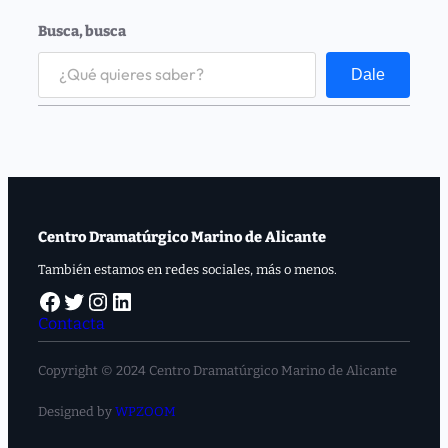
Busca, busca
S
e
Dale
a
r
c
h
Centro Dramatúrgico Marino de Alicante
También estamos en redes sociales, más o menos.
Facebook
Twitter
Instagram
LinkedIn
Contacta
Copyright © 2024 Centro Dramatúrgico Marino de Alicante
Designed by
WPZOOM