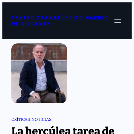
Saltar
al
contenido
CENTRO DRAMATÚRGICO MARINO
DE ALICANTE
CRÍTICAS
, 
NOTICIAS
La hercúlea tarea de