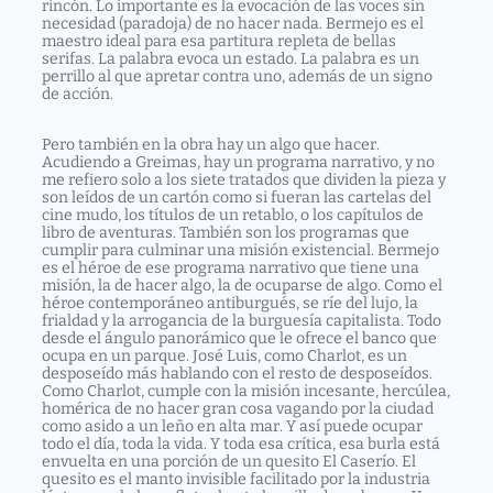
rincón. Lo importante es la evocación de las voces sin
necesidad (paradoja) de no hacer nada. Bermejo es el
maestro ideal para esa partitura repleta de bellas
serifas. La palabra evoca un estado. La palabra es un
perrillo al que apretar contra uno, además de un signo
de acción.
Pero también en la obra hay un algo que hacer.
Acudiendo a Greimas, hay un programa narrativo, y no
me refiero solo a los siete tratados que dividen la pieza y
son leídos de un cartón como si fueran las cartelas del
cine mudo, los títulos de un retablo, o los capítulos de
libro de aventuras. También son los programas que
cumplir para culminar una misión existencial. Bermejo
es el héroe de ese programa narrativo que tiene una
misión, la de hacer algo, la de ocuparse de algo. Como el
héroe contemporáneo antiburgués, se ríe del lujo, la
frialdad y la arrogancia de la burguesía capitalista. Todo
desde el ángulo panorámico que le ofrece el banco que
ocupa en un parque. José Luis, como Charlot, es un
desposeído más hablando con el resto de desposeídos.
Como Charlot, cumple con la misión incesante, hercúlea,
homérica de no hacer gran cosa vagando por la ciudad
como asido a un leño en alta mar. Y así puede ocupar
todo el día, toda la vida. Y toda esa crítica, esa burla está
envuelta en una porción de un quesito El Caserío. El
quesito es el manto invisible facilitado por la industria