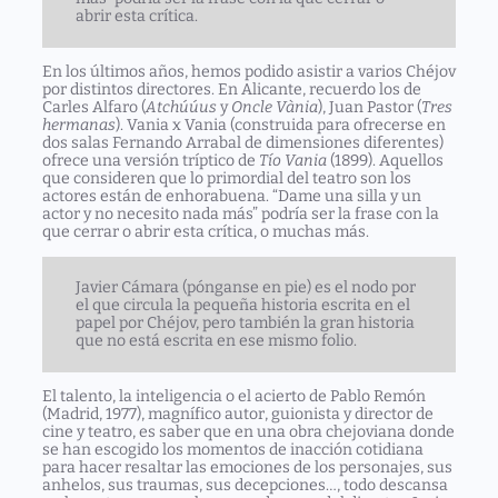
abrir esta crítica.
En los últimos años, hemos podido asistir a varios Chéjov
por distintos directores. En Alicante, recuerdo los de
Carles Alfaro
(
Atchúúus
y
Oncle Vània
),
Juan Pastor
(
Tres
hermanas
).
Vania x Vania
(construida para ofrecerse en
dos salas Fernando Arrabal de dimensiones diferentes)
ofrece una versión tríptico de
Tío Vania
(1899). Aquellos
que consideren que lo primordial del teatro son los
actores están de enhorabuena. “Dame una silla y un
actor y no necesito nada más” podría ser la frase con la
que cerrar o abrir esta crítica, o muchas más.
Javier Cámara (pónganse en pie) es el nodo por
el que circula la pequeña historia escrita en el
papel por Chéjov, pero también la gran historia
que no está escrita en ese mismo folio.
El talento, la inteligencia o el acierto de
Pablo Remón
(Madrid, 1977), magnífico autor, guionista y director de
cine y teatro, es saber que en una obra chejoviana donde
se han escogido los momentos de inacción cotidiana
para hacer resaltar las emociones de los personajes, sus
anhelos, sus traumas, sus decepciones…, todo descansa