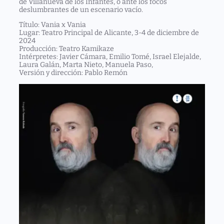
de Villanueva de los Infantes, o ante los focos
deslumbrantes de un escenario vacío.
Título
: Vania x Vania
Lugar
: Teatro Principal de Alicante, 3-4 de diciembre de
2024
Producción
: Teatro Kamikaze
Intérpretes
: Javier Cámara, Emilio Tomé, Israel Elejalde,
Laura Galán, Marta Nieto, Manuela Paso,
Versión y dirección
: Pablo Remón