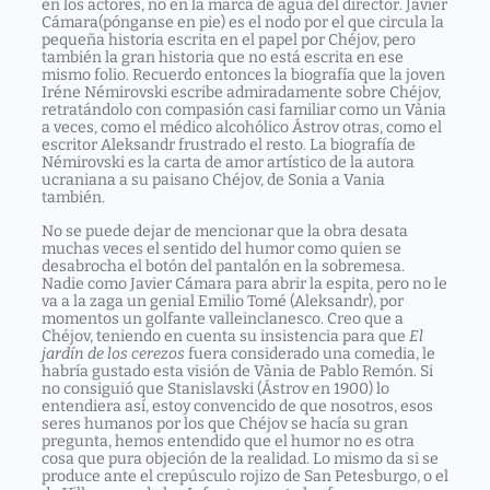
en los actores, no en la marca de agua del director.
Javier
Cámara
(pónganse en pie) es el nodo por el que circula la
pequeña historia escrita en el papel por Chéjov, pero
también la gran historia que no está escrita en ese
mismo folio. Recuerdo entonces la biografía que la joven
Iréne Némirovski
escribe admiradamente sobre Chéjov,
retratándolo con compasión casi familiar como un Vània
a veces, como el médico alcohólico Ástrov otras, como el
escritor Aleksandr frustrado el resto. La biografía de
Némirovski es la carta de amor artístico de la autora
ucraniana a su paisano Chéjov, de Sonia a Vania
también.
No se puede dejar de mencionar que la obra desata
muchas veces el sentido del humor como quien se
desabrocha el botón del pantalón en la sobremesa.
Nadie como Javier Cámara para abrir la espita, pero no le
va a la zaga un genial
Emilio Tomé
(Aleksandr), por
momentos un golfante valleinclanesco. Creo que a
Chéjov, teniendo en cuenta su insistencia para que
El
jardín de los cerezos
fuera considerado una comedia, le
habría gustado esta visión de Vània de Pablo Remón. Si
no consiguió que
Stanislavski
(Ástrov en 1900) lo
entendiera así, estoy convencido de que nosotros, esos
seres humanos por los que Chéjov se hacía su gran
pregunta, hemos entendido que el humor no es otra
cosa que pura objeción de la realidad. Lo mismo da si se
produce ante el crepúsculo rojizo de San Petesburgo, o el